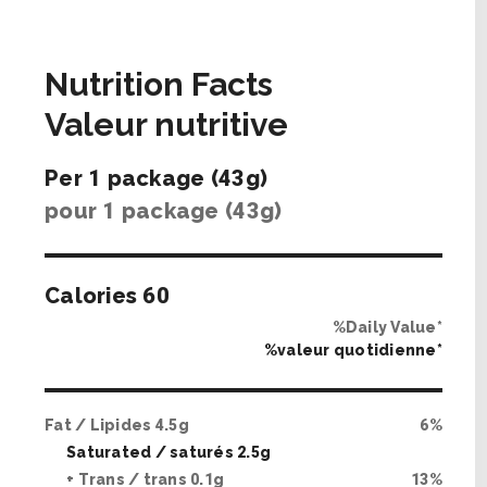
Nutrition Facts
Valeur nutritive
Per
1
package (
43
g)
pour
1
package (
43
g)
Calories
60
%Daily Value*
%valeur quotidienne*
Fat / Lipides
4
.
5
g
6
%
Saturated / saturés
2
.
5
g
+ Trans / trans
0
.
1
g
13
%