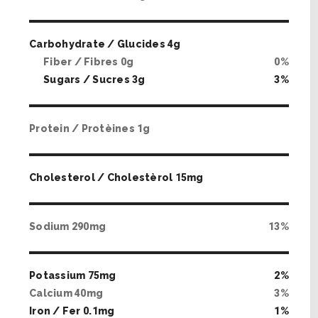
Carbohydrate / Glucides
4
g
Fiber / Fibres
0
g
0
%
Sugars / Sucres
3
g
3
%
Protein / Protèines
1
g
Cholesterol / Cholestèrol
15
mg
Sodium
290
mg
13
%
Potassium
75
mg
2
%
Calcium
40
mg
3
%
Iron / Fer
0
.
1
mg
1
%